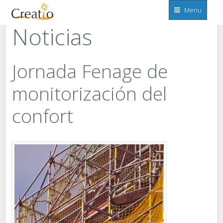
Menu
Inicio
Soporte y contacto
Noticias
Sistemas
Noticias
de
monitorización
y
control
Jornada Fenage de
monitorización del
confort