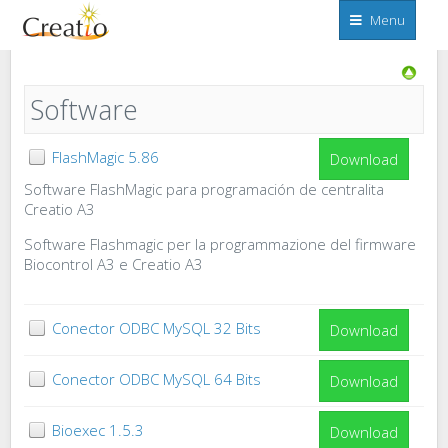
Menu
Home
Supporto e contatto
Software
Sistema
di
controllo
e
Software
monitorizzazione
FlashMagic 5.86
Download
Software FlashMagic para programación de centralita
Creatio A3
Software Flashmagic per la programmazione del firmware
Biocontrol A3 e Creatio A3
Conector ODBC MySQL 32 Bits
Download
Conector ODBC MySQL 64 Bits
Download
Bioexec 1.5.3
Download