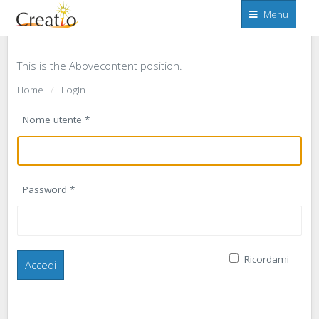
Menu
ABOVECONTENT
Sistema
di
controllo
This is the Abovecontent position.
e
monitorizzazione
Home
Login
Nome utente
*
Password
*
Ricordami
Accedi